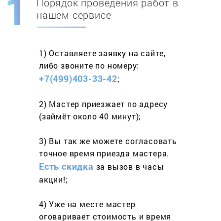
Порядок проведения работ в
Скидка при первом
заказе на адрес
нашем сервисе
составит 15%
1) Оставляете заявку
на сайте,
Работаем более 10 лет
и выполняем
либо звоните
по номеру:
весь спектр услуг
+7(499)403-33-42
;
2) Мастер приезжает
по адресу
(займёт
около 40 минут);
3) Вы так же можете согласовать
точное время приезда мастера.
Есть скидка
за вызов
в часы
акции!;
4) Уже на месте мастер
оговаривает стоимость
и время