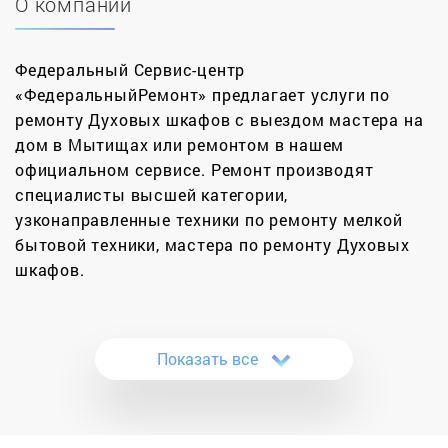
О компании
Федеральный Сервис-центр
«ФедеральныйРемонт» предлагает услуги по
ремонту Духовых шкафов с выездом мастера на
дом в Мытищах или ремонтом в нашем
официальном сервисе. Ремонт производят
специалисты высшей категории,
узконаправленные техники по ремонту мелкой
бытовой техники, мастера по ремонту Духовых
шкафов.
Кухонная бытовая техника может выйти из строя
в любую минуту, в особенности, если она
Показать все
«напичкана» электроникой. Ремонт духовок в
Москве заказывают достаточно часто потому,
что современные устройства обладают большим