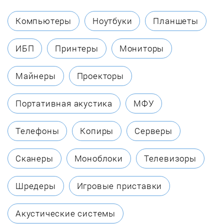
Exiteq
Компьютеры
Ноутбуки
Планшеты
Fagor
ИБП
Принтеры
Мониторы
Fornelli
Майнеры
Проекторы
Foster
Портативная акустика
МФУ
Franke
Телефоны
Копиры
Серверы
Fulgor Milano
Сканеры
Моноблоки
Телевизоры
Gaggenau
Шредеры
Игровые приставки
Gefest
Акустические системы