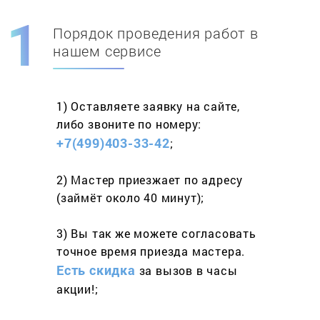
Порядок проведения работ в
Скидка при первом
заказе на адрес
нашем сервисе
составит 15%
1) Оставляете заявку
на сайте,
Работаем более 10 лет
и выполняем
либо звоните
по номеру:
весь спектр услуг
+7(499)403-33-42
;
2) Мастер приезжает
по адресу
(займёт
около 40 минут);
3) Вы так же можете согласовать
точное время приезда мастера.
Есть скидка
за вызов
в часы
акции!;