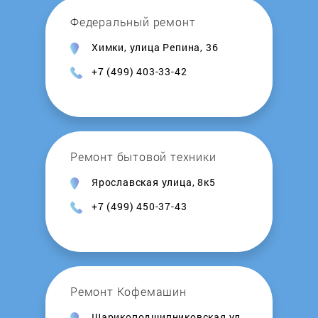
Nardi
Федеральный ремонт
Химки, улица Репина, 36
Neff
+7 (499) 403-33-42
Oasis
ORE
Ремонт бытовой техники
Pyramida
Ярославская улица, 8к5
+7 (499) 450-37-43
Rainford
REEX
Remenis
Ремонт Кофемашин
Шарикоподшипниковская ул.,