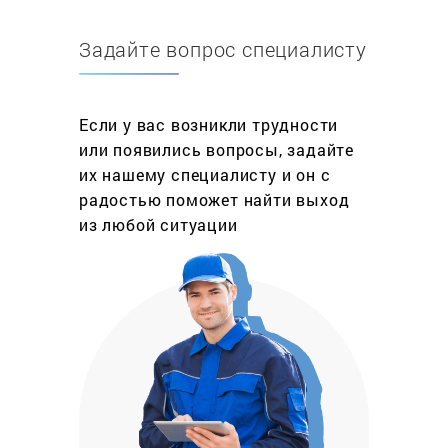
количеством разнообразных функций и режимов,
могут иметь электронное или сенсорное
Задайте вопрос специалисту
управление, а все это усложняет конструкцию и
не позволяет починить печку самостоятельно.
За услуги по ремонту духовых шкафов обычно
Если у вас возникли трудности
приходится отдавать немалые деньги, т.к.
или появились вопросы, задайте
большинство частных мастеров и небольших
их нашему специалисту и он с
компаний покупают запчасти на радиорынках и
радостью поможет найти выход
это входит в стоимость услуги. Избежать
из любой ситуации
переплат можно, если вызвать мастера в
надежных сервисных центрах или мастерских,
где все комплектующие покупаются напрямую у
дилеров или производителей.
Обычно стоимость ремонта в Москве не
отличаются от регионов и напрямую связана со
стоимостью запчастей и сложностью работы.