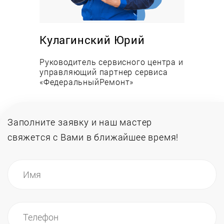
Практически всегда отремонтировать духовой
шкаф в домашних условиях возможно в день
обращения или на следующий. Именно так
Кулагинский Юрий
работает мастерская «ФедеральныйРемонт»,
поскольку штат специалистов позволяет быстро
Руководитель сервисного центра и
реагировать на заявки, а на собственном складе
управляющий партнер сервиса
«ФедеральныйРемонт»
имеются оригинальные запчасти и
комплектующие практически для всех моделей
электрических и газовых духовок разных
производителей.
Заполните заявку и наш мастер
свяжется
с Вами в ближайшее время!